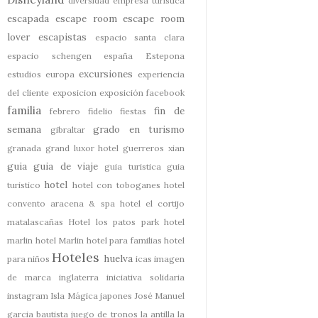
diversidad
empresa turistica
escapada
escape room
escape room
lover
escapistas
espacio santa clara
espacio schengen
españa
Estepona
excursiones
estudios
europa
experiencia
del cliente
exposicion
exposición
facebook
familia
fin de
febrero
fidelio
fiestas
semana
grado en turismo
gibraltar
granada
grand luxor hotel
guerreros xian
guia
guia de viaje
guia turistica
guia
hotel
turistico
hotel con toboganes
hotel
convento aracena & spa
hotel el cortijo
matalascañas
Hotel los patos park
hotel
marlin
hotel Marlin
hotel para familias
hotel
Hoteles
huelva
para niños
icas
imagen
de marca
inglaterra
iniciativa solidaria
instagram
Isla Mágica
japones
José Manuel
garcia bautista
juego de tronos
la antilla
la