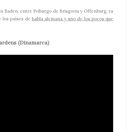
en Baden, entre Friburgo de Brisgovia y Offenburg, es
e los países de
habla alemana y uno de los pocos que
Gardens (Dinamarca)