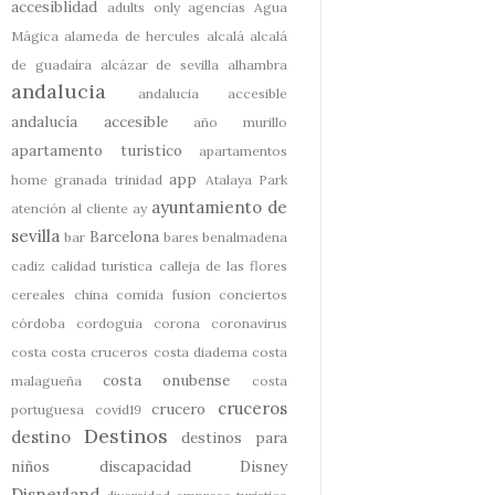
accesiblidad
adults only
agencias
Agua
Mágica
alameda de hercules
alcalá
alcalá
de guadaíra
alcázar de sevilla
alhambra
andalucia
andalucia accesible
andalucía accesible
año murillo
apartamento turistico
apartamentos
app
home granada trinidad
Atalaya Park
ayuntamiento de
atención al cliente
ay
sevilla
Barcelona
bar
bares
benalmadena
cadiz
calidad turistica
calleja de las flores
cereales
china
comida fusion
conciertos
córdoba
cordoguia
corona
coronavirus
costa
costa cruceros
costa diadema
costa
costa onubense
malagueña
costa
cruceros
crucero
portuguesa
covid19
Destinos
destino
destinos para
niños
discapacidad
Disney
Disneyland