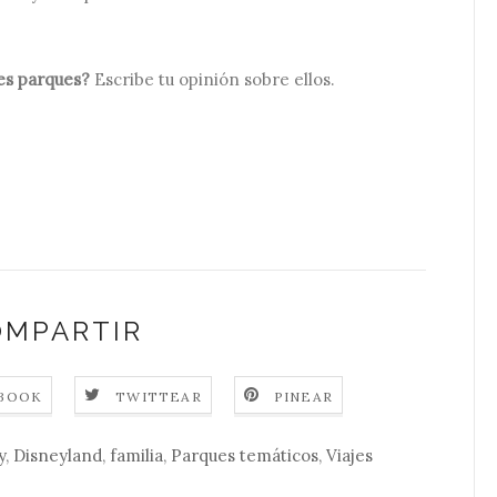
es parques?
Escribe tu opinión sobre ellos.
OMPARTIR
EBOOK
TWITTEAR
PINEAR
y
,
Disneyland
,
familia
,
Parques temáticos
,
Viajes