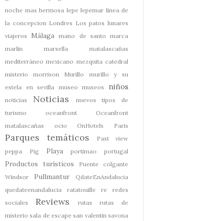
noche mas hermosa
lepe
lepemar
linea de
la concepcion
Londres
Los patos
lunares
Málaga
viajeros
mano de santo
marca
marlin
marsella
matalascañas
mediterráneo
mexicano
mezquita catedral
misterio
morrison
Murillo
murillo y su
niños
estela en sevilla
museo
museos
Noticias
noticias
nuevos tipos de
turismo
oceanfront
Oceanfront
matalascañas
ocio
OnHotels
Paris
Parques temáticos
Past view
Playa
peppa Pig
portimao
portugal
Productos turísticos
Puente colgante
Pullmantur
Windsor
QdateEnAndalucia
quedateenandalucia
ratatouille
re
redes
Reviews
sociales
rutas
rutas de
misterio
sala de escape
san valentin
savona