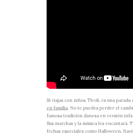
Si viajas con niños, Tivoli, es una parada
en familia
. No te puedes perder el cambi
famosa tradición danesa en versión infan
Sus marchas y la música les encantará. T
fechas especiales como Halloween, Navi