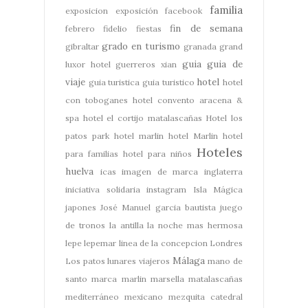
familia
exposicion
exposición
facebook
fin de semana
febrero
fidelio
fiestas
grado en turismo
gibraltar
granada
grand
guia
guia de
luxor hotel
guerreros xian
viaje
hotel
guia turistica
guia turistico
hotel
con toboganes
hotel convento aracena &
spa
hotel el cortijo matalascañas
Hotel los
patos park
hotel marlin
hotel Marlin
hotel
Hoteles
para familias
hotel para niños
huelva
icas
imagen de marca
inglaterra
iniciativa solidaria
instagram
Isla Mágica
japones
José Manuel garcia bautista
juego
de tronos
la antilla
la noche mas hermosa
lepe
lepemar
linea de la concepcion
Londres
Málaga
Los patos
lunares viajeros
mano de
santo
marca
marlin
marsella
matalascañas
mediterráneo
mexicano
mezquita catedral