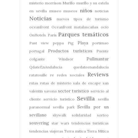
misterio
morrison
Murillo
murillo y su estela
niños
en sevilla
museo
museos
noticias
Noticias
nuevos tipos de turismo
oceanfront
Oceanfront matalascañas
ocio
Parques temáticos
OnHotels
Paris
Playa
Past view
peppa Pig
portimao
Productos turísticos
portugal
Puente
Pullmantur
colgante Windsor
QdateEnAndalucia
quedateenandalucia
Reviews
ratatouille
re
redes sociales
rutas
rutas de misterio
sala de escape
san
sector turistico
valentin
savona
servicio al
Sevilla
cliente
servicio turistico
sevilla
Sevilla por un
paranormal
sevilla park
sevillano
skywalk
solidaridad
sorteo
souvering
star wars
tendencias turisticas
tendencias viajeras
Terra mitica
Terra Mitica