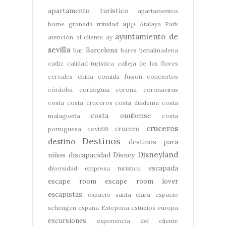
apartamento turistico
apartamentos
app
home granada trinidad
Atalaya Park
ayuntamiento de
atención al cliente
ay
sevilla
Barcelona
bar
bares
benalmadena
cadiz
calidad turistica
calleja de las flores
cereales
china
comida fusion
conciertos
córdoba
cordoguia
corona
coronavirus
costa
costa cruceros
costa diadema
costa
costa onubense
malagueña
costa
cruceros
crucero
portuguesa
covid19
Destinos
destino
destinos para
Disneyland
niños
discapacidad
Disney
escapada
diversidad
empresa turistica
escape room
escape room lover
escapistas
espacio santa clara
espacio
schengen
españa
Estepona
estudios
europa
excursiones
experiencia del cliente