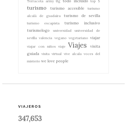
todo incluido
Terracota army
tfg
top 5
turismo
turismo accesible
turismo
turismo de sevilla
alcalá de guadaíra
turismo inclusivo
turismo escapista
turismologo
universidad
universidad de
viajar
sevilla
valencia
vegano
vegetariano
Viajes
visita
viajar con niños
viaje
guiada
visita virtual
vive alcala
voces del
we love people
misterio
VIAJEROS
347,653