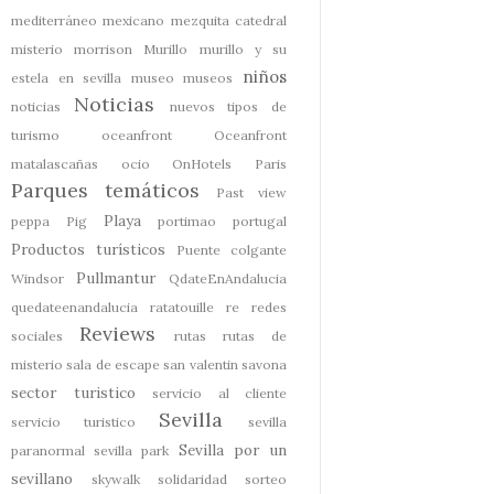
mediterráneo
mexicano
mezquita catedral
misterio
morrison
Murillo
murillo y su
niños
estela en sevilla
museo
museos
Noticias
noticias
nuevos tipos de
turismo
oceanfront
Oceanfront
matalascañas
ocio
OnHotels
Paris
Parques temáticos
Past view
Playa
peppa Pig
portimao
portugal
Productos turísticos
Puente colgante
Pullmantur
Windsor
QdateEnAndalucia
quedateenandalucia
ratatouille
re
redes
Reviews
sociales
rutas
rutas de
misterio
sala de escape
san valentin
savona
sector turistico
servicio al cliente
Sevilla
servicio turistico
sevilla
Sevilla por un
paranormal
sevilla park
sevillano
skywalk
solidaridad
sorteo