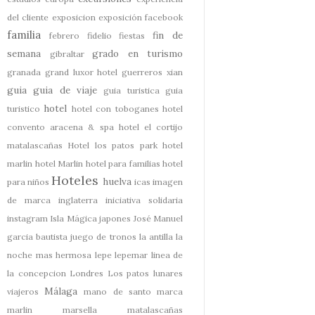
del cliente
exposicion
exposición
facebook
familia
fin de
febrero
fidelio
fiestas
semana
grado en turismo
gibraltar
granada
grand luxor hotel
guerreros xian
guia
guia de viaje
guia turistica
guia
hotel
turistico
hotel con toboganes
hotel
convento aracena & spa
hotel el cortijo
matalascañas
Hotel los patos park
hotel
marlin
hotel Marlin
hotel para familias
hotel
Hoteles
huelva
para niños
icas
imagen
de marca
inglaterra
iniciativa solidaria
instagram
Isla Mágica
japones
José Manuel
garcia bautista
juego de tronos
la antilla
la
noche mas hermosa
lepe
lepemar
linea de
la concepcion
Londres
Los patos
lunares
Málaga
viajeros
mano de santo
marca
marlin
marsella
matalascañas