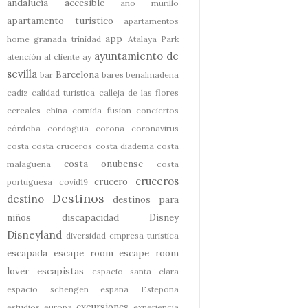
andalucía accesible
año murillo
apartamento turistico
apartamentos
app
home granada trinidad
Atalaya Park
ayuntamiento de
atención al cliente
ay
sevilla
Barcelona
bar
bares
benalmadena
cadiz
calidad turistica
calleja de las flores
cereales
china
comida fusion
conciertos
córdoba
cordoguia
corona
coronavirus
costa
costa cruceros
costa diadema
costa
costa onubense
malagueña
costa
cruceros
crucero
portuguesa
covid19
Destinos
destino
destinos para
niños
discapacidad
Disney
Disneyland
diversidad
empresa turistica
escapada
escape room
escape room
lover
escapistas
espacio santa clara
espacio schengen
españa
Estepona
excursiones
estudios
europa
experiencia