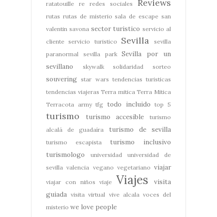
Reviews
ratatouille
re
redes sociales
rutas
rutas de misterio
sala de escape
san
sector turistico
valentin
savona
servicio al
Sevilla
cliente
servicio turistico
sevilla
Sevilla por un
paranormal
sevilla park
sevillano
skywalk
solidaridad
sorteo
souvering
star wars
tendencias turisticas
tendencias viajeras
Terra mitica
Terra Mitica
todo incluido
Terracota army
tfg
top 5
turismo
turismo accesible
turismo
turismo de sevilla
alcalá de guadaíra
turismo inclusivo
turismo escapista
turismologo
universidad
universidad de
viajar
sevilla
valencia
vegano
vegetariano
Viajes
visita
viajar con niños
viaje
guiada
visita virtual
vive alcala
voces del
we love people
misterio