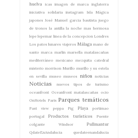
huelva
icas
imagen de marca
inglaterra
iniciativa solidaria
instagram
Isla Mágica
japones
José Manuel garcia bautista
juego
de tronos
la antilla
la noche mas hermosa
lepe
lepemar
linea de la concepcion
Londres
Málaga
Los patos
lunares viajeros
mano de
santo
marca
marlin
marsella
matalascañas
mediterráneo
mexicano
mezquita catedral
misterio
morrison
Murillo
murillo y su estela
niños
en sevilla
museo
museos
noticias
Noticias
nuevos tipos de turismo
oceanfront
Oceanfront matalascañas
ocio
Parques temáticos
OnHotels
Paris
Playa
Past view
peppa Pig
portimao
Productos turísticos
portugal
Puente
Pullmantur
colgante Windsor
QdateEnAndalucia
quedateenandalucia