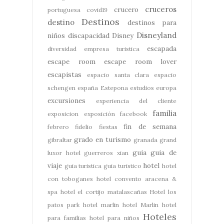
cruceros
crucero
portuguesa
covid19
Destinos
destino
destinos para
Disneyland
niños
discapacidad
Disney
escapada
diversidad
empresa turistica
escape room
escape room lover
escapistas
espacio santa clara
espacio
schengen
españa
Estepona
estudios
europa
excursiones
experiencia del cliente
familia
exposicion
exposición
facebook
fin de semana
febrero
fidelio
fiestas
grado en turismo
gibraltar
granada
grand
guia
guia de
luxor hotel
guerreros xian
viaje
hotel
guia turistica
guia turistico
hotel
con toboganes
hotel convento aracena &
spa
hotel el cortijo matalascañas
Hotel los
patos park
hotel marlin
hotel Marlin
hotel
Hoteles
para familias
hotel para niños