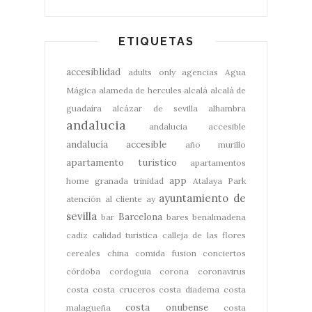
ETIQUETAS
accesiblidad
adults only
agencias
Agua
Mágica
alameda de hercules
alcalá
alcalá de
guadaíra
alcázar de sevilla
alhambra
andalucia
andalucia accesible
andalucía accesible
año murillo
apartamento turistico
apartamentos
app
home granada trinidad
Atalaya Park
ayuntamiento de
atención al cliente
ay
sevilla
Barcelona
bar
bares
benalmadena
cadiz
calidad turistica
calleja de las flores
cereales
china
comida fusion
conciertos
córdoba
cordoguia
corona
coronavirus
costa
costa cruceros
costa diadema
costa
costa onubense
malagueña
costa